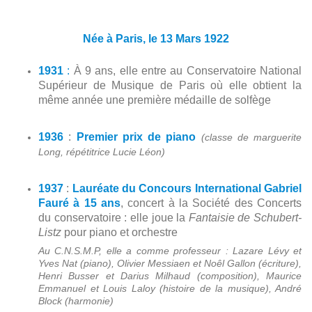
Née à Paris, le 13 Mars 1922
1931
:
À 9 ans, elle entre au Conservatoire National
Supérieur de Musique de Paris où elle obtient la
même année une première médaille de solfège
1936
:
Premier prix de piano
(classe de marguerite
Long, répétitrice Lucie Léon)
1937
:
Lauréate du Concours International Gabriel
Fauré à 15 ans
, concert à la Société des Concerts
du conservatoire : elle joue la
Fantaisie de Schubert-
Listz
pour piano et orchestre
Au C.N.S.M.P, elle a comme professeur : Lazare Lévy et
Yves Nat (piano), Olivier Messiaen et Noêl Gallon (écriture),
Henri Busser et Darius Milhaud (composition), Maurice
Emmanuel et Louis Laloy (histoire de la musique), André
Block (harmonie)