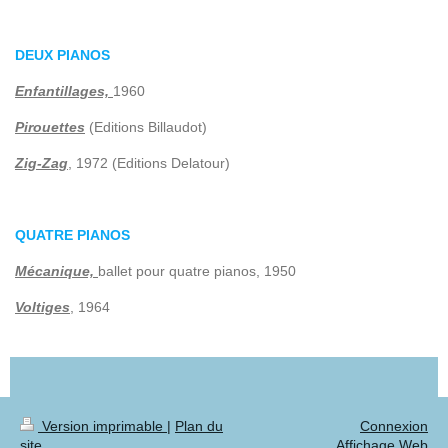
DEUX PIANOS
Enfantillages,
1960
Pirouettes
(Editions Billaudot)
Zig-Zag
, 1972 (Editions Delatour)
QUATRE PIANOS
Mécanique,
ballet pour quatre pianos, 1950
Voltiges
, 1964
Version imprimable
|
Plan du
Connexion
site
Affichage Web