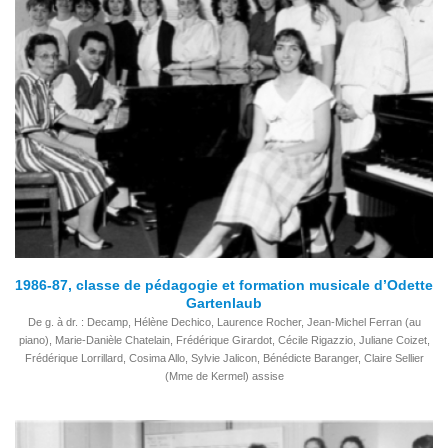
1986-87, classe de pédagogie et formation musicale d’Odette
Gartenlaub
De g. à dr. : Decamp, Hélène Dechico, Laurence Rocher, Jean-Michel Ferran (au
piano), Marie-Danièle Chatelain, Frédérique Girardot, Cécile Rigazzio, Juliane Coizet,
Frédérique Lorrillard, Cosima Allo, Sylvie Jalicon, Bénédicte Baranger, Claire Sellier
(Mme de Kermel) assise