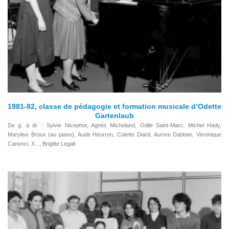
1981-82, classe de pédagogie et formation musicale d’Odette
Gartenlaub
De g. à dr. : Sylvie Nicephor, Agnès Micheland, Odile Saint-Marc, Michel Hady,
Marylise Broux (au piano), Aude Heurron, Colette Diard, Aurore Dabban, Véronique
Canonci, X..., Brigitte Legall