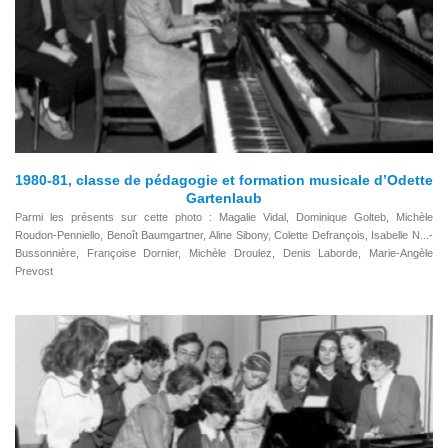
1980-81, classe de pédagogie et formation musicale d’Odette
Gartenlaub
Parmi les présents sur cette photo : Magalie Vidal, Dominique Golteb, Michèle
Roudon-Penniello, Benoît Baumgartner, Aline Sibony, Colette Defrançois, Isabelle N...-
Bussonnière, Françoise Dornier, Michèle Droulez, Denis Laborde, Marie-Angèle
Prevost