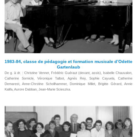
1983-84, classe de pédagogie et formation musicale d’Odette
Gartenlaub
De g. à dr. : Christine Venner, Frédéric Guéraut (devant, assis), Isabelle Chauvalon,
Catherine Sornicle, Véronique Talbot, Agnès Rey, Sophie Cayuela, Catherine
Demarest, Anne-Chrstine Schollhammer, Dominique Millet, Brigitte Gérard, Annie
Kalifa, Aurore Dabban, Jean-Marie Scieszka.