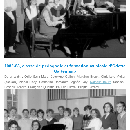
1982-83, classe de pédagogie et formation musicale d’Odette
Gartenlaub
De g. à dr. : Odile Saint-Marc, Jocelyne Gallien, Marylise Broux, Christiane Vicker
(assise), Michel Hady, Catherine Demarets, Agnès Rey,
Nathalie Bouré
(assise),
Pascale Jendre, Françoise Quantin, Paul de Plinval, Brigitte Gérard