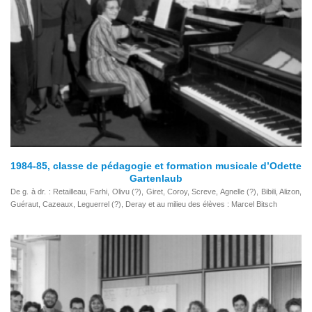
1984-85, classe de pédagogie et formation musicale d’Odette
Gartenlaub
De g. à dr. : Retailleau, Farhi, Olivu (?), Giret, Coroy, Screve, Agnelle (?), Bibili, Alizon,
Guéraut, Cazeaux, Leguerrel (?), Deray et au milieu des élèves : Marcel Bitsch