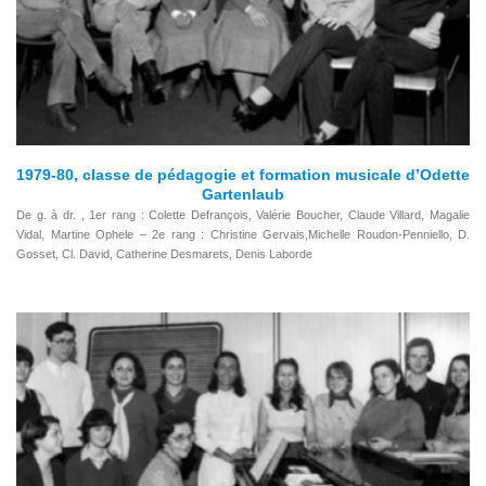
1979-80, classe de pédagogie et formation musicale d’Odette
Gartenlaub
De g. à dr. , 1er rang : Colette Defrançois, Valérie Boucher, Claude Villard, Magalie
Vidal, Martine Ophele – 2e rang : Christine Gervais,Michelle Roudon-Penniello, D.
Gosset, Cl. David, Catherine Desmarets, Denis Laborde