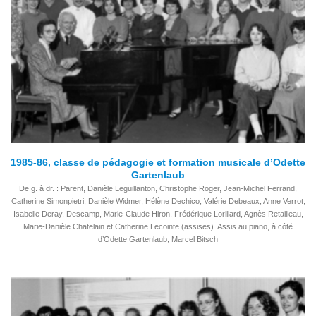
1985-86, classe de pédagogie et formation musicale d’Odette
Gartenlaub
De g. à dr. : Parent, Danièle Leguillanton, Christophe Roger, Jean-Michel Ferrand,
Catherine Simonpietri, Danièle Widmer, Hélène Dechico, Valérie Debeaux, Anne Verrot,
Isabelle Deray, Descamp, Marie-Claude Hiron, Frédérique Lorillard, Agnès Retailleau,
Marie-Danièle Chatelain et Catherine Lecointe (assises). Assis au piano, à côté
d’Odette Gartenlaub, Marcel Bitsch