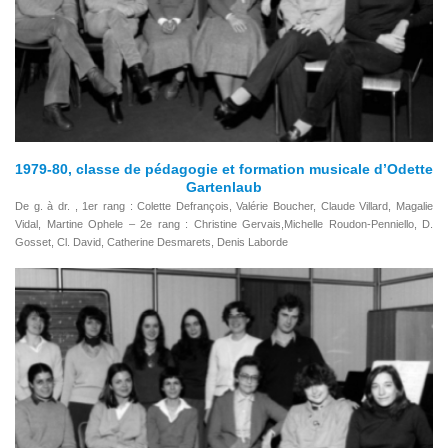
1979-80, classe de pédagogie et formation musicale d’Odette
Gartenlaub
De g. à dr. , 1er rang : Colette Defrançois, Valérie Boucher, Claude Villard, Magalie
Vidal, Martine Ophele – 2e rang : Christine Gervais,Michelle Roudon-Penniello, D.
Gosset, Cl. David, Catherine Desmarets, Denis Laborde