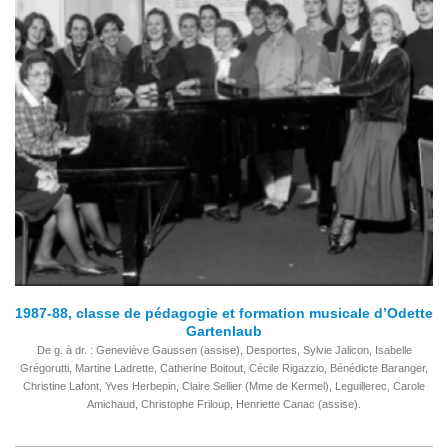
1987-88, classe de pédagogie et formation musicale d’Odette
Gartenlaub
De g. à dr. : Geneviève Gaussen (assise), Desportes, Sylvie Jalicon, Isabelle
Grégorutti, Martine Ladrette, Catherine Boitout, Cécile Rigazzio, Bénédicte Baranger,
Christine Lafont, Yves Herbepin, Claire Sellier (Mme de Kermel), Leguillerec, Carole
Amichaud, Christophe Friloup, Henriette Canac (assise).